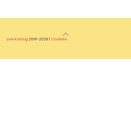
Back
Lise Koning
2019-
2026 |
Cookies
To
Top