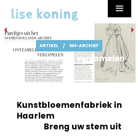
Skip
lise koning
Menu
to
content
ARTIKEL
/
NH-ARCHIEF
Ontzamelen en verzamelen
Kunstbloemenfabriek in
Haarlem
Breng uw stem uit