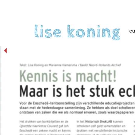
Skip
to
content
lise koning
cu