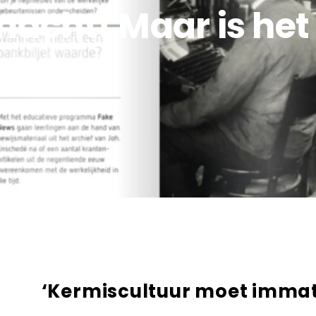
macht! Maar is het
‘Kermiscultuur moet immat